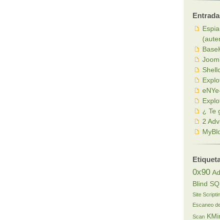
Entrada
Espia
(aute
BaseK
Joom
Shell
Explo
eNYe-
Explo
¿ Te 
2 Adv
MyBlo
Etiquet
0x90
Ad
Blind SQ
Site Scripti
Escaneo de
KMi
Scan