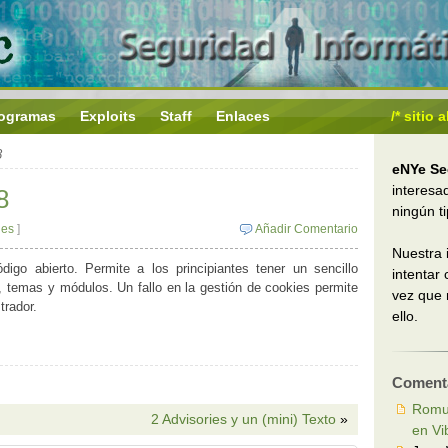
ogramas
Exploits
Staff
Enlaces
/* sitio
8
eNYe Se
interesa
8
ningún t
ies
]
Añadir Comentario
Nuestra 
o abierto. Permite a los principiantes tener un sencillo
intentar
s, temas y módulos. Un fallo en la gestión de cookies permite
vez que
trador.
ello.
Comenta
Romu
2 Advisories y un (mini) Texto
»
en Vi