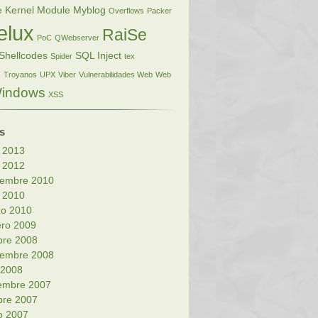
e Kernel Module
Myblog
Overflows
Packer
elux
RaiSe
PoC
QWebserver
Shellcodes
SQL Inject
Spider
tex
s
Troyanos
UPX
Viber
Vulnerabilidades Web
Web
indows
XSS
s
o 2013
o 2012
iembre 2010
o 2010
o 2010
ero 2009
bre 2008
iembre 2008
l 2008
embre 2007
bre 2007
o 2007