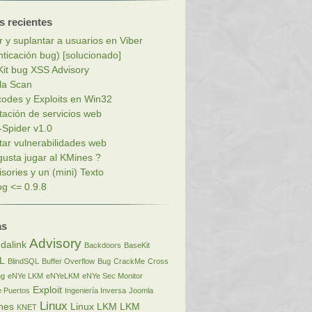
s recientes
r y suplantar a usuarios en Viber
nticación bug) [solucionado]
it bug XSS Advisory
la Scan
codes y Exploits en Win32
tación de servicios web
Spider v1.0
tar vulnerabilidades web
gusta jugar al KMines ?
isories y un (mini) Texto
g <= 0.9.8
as
Advisory
dalink
Backdoors
BaseKit
L
BlindSQL
Buffer Overflow
Bug
CrackMe
Cross
ng
eNYe LKM
eNYeLKM
eNYe Sec Monitor
Exploit
 Puertos
Ingeniería Inversa
Joomla
Linux
nes
Linux LKM
LKM
KNET