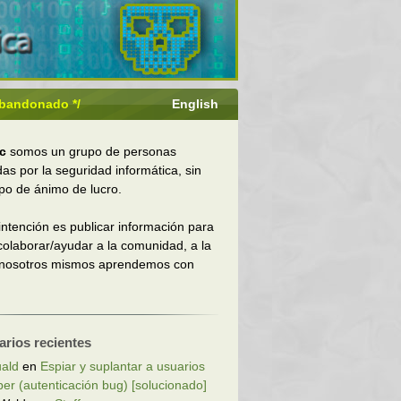
 abandonado */
English
c
somos un grupo de personas
das por la seguridad informática, sin
ipo de ánimo de lucro.
intención es publicar información para
 colaborar/ayudar a la comunidad, a la
 nosotros mismos aprendemos con
rios recientes
ald
en
Espiar y suplantar a usuarios
ber (autenticación bug) [solucionado]