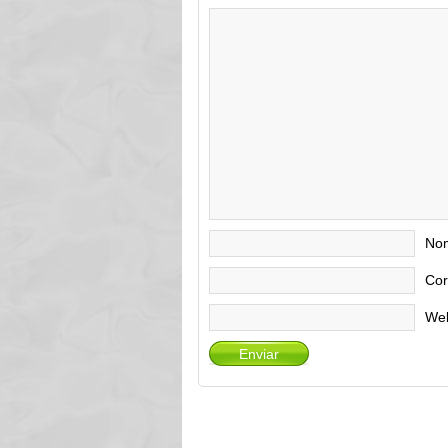
No
Cor
We