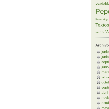
Loadabl
Pep
Reversing
Texto
W
win32
Archivo
juni
juni
sept
juni
marz
febr
octu
sept
abri
novi
octu
may