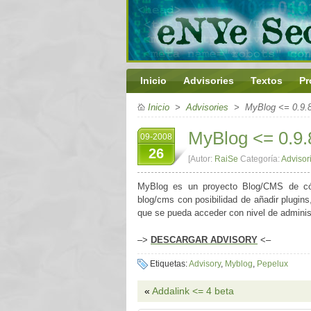
Inicio
Advisories
Textos
Pr
Inicio
>
Advisories
> MyBlog <= 0.9.
MyBlog <= 0.9.
09-2008
26
[Autor:
RaiSe
Categoría:
Advisor
MyBlog
es un proyecto Blog/CMS de códig
blog/cms con posibilidad de añadir plugin
que se pueda acceder con nivel de adminis
–>
DESCARGAR ADVISORY
<–
Etiquetas:
Advisory
,
Myblog
,
Pepelux
«
Addalink <= 4 beta