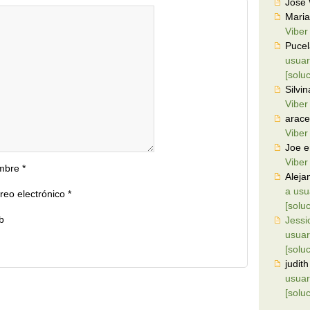
Jose
Maria
Viber
Puce
usuar
[solu
Silvin
Viber
arace
Viber
Joe
e
Viber
mbre
*
Aleja
a usu
reo electrónico
*
[solu
b
Jessi
usuar
[solu
judith
usuar
[solu