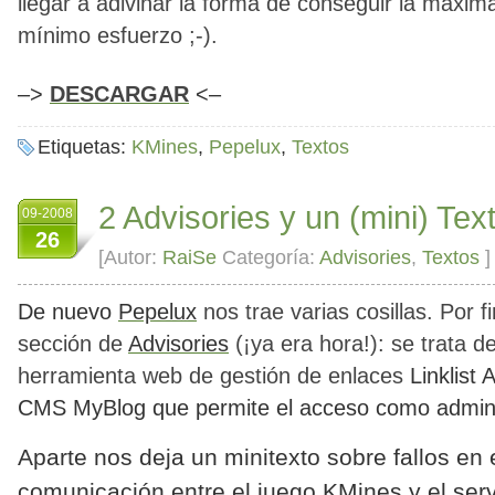
llegar a adivinar la forma de conseguir la máxim
mínimo esfuerzo ;-).
–>
DESCARGAR
<–
Etiquetas:
KMines
,
Pepelux
,
Textos
2 Advisories y un (mini) Tex
09-2008
26
[Autor:
RaiSe
Categoría:
Advisories
,
Textos
]
De nuevo
Pepelux
nos trae varias cosillas. Por 
sección de
Advisories
(¡ya era hora!): se trata d
herramienta web de gestión de enlaces
Linklist 
CMS
MyBlog
que permite el acceso como admini
Aparte nos deja un minitexto sobre fallos en 
comunicación entre el juego
KMines
y el ser