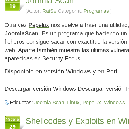
Joomla Scan
19
[Autor:
RaiSe
Categoría:
Programas
]
Otra vez
Pepelux
nos vuelve a traer una utilidad,
JoomlaScan
. Es un programa que haciendo un a
ficheros consigue sacar con exactitud la versión
web
. Aparte también muestra las últimas vulner
aparecidas en
Security Focus
.
Disponible en versión Windows y en Perl.
Descargar versión Windows
Descargar versión P
Etiquetas:
Joomla Scan
,
Linux
,
Pepelux
,
Windows
Shellcodes y Exploits en W
06-2010
29