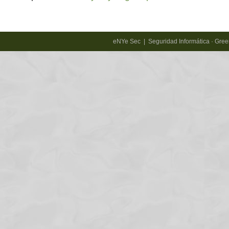
eNYe Sec | Seguridad Informática · Gr