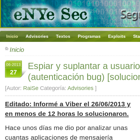
Inicio
Advisories
Textos
Programas
Exploits
Sta
Inicio
Espiar y suplantar a usuari
06-2013
27
(autenticación bug) [soluci
[Autor:
RaiSe
Categoría:
Advisories
]
Editado: Informé a Viber el 26/06/2013 y
en menos de 12 horas lo solucionaron.
Hace unos días me dio por analizar unas
cuantas aplicaciones de mensajería