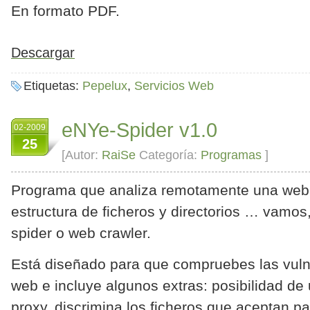
En formato PDF.
Descargar
Etiquetas:
Pepelux
,
Servicios Web
eNYe-Spider v1.0
02-2009
25
[Autor:
RaiSe
Categoría:
Programas
]
Programa que analiza remotamente una web
estructura de ficheros y directorios … vamos
spider o web crawler.
Está diseñado para que compruebes las vuln
web e incluye algunos extras: posibilidad de 
proxy, discrimina los ficheros que aceptan 