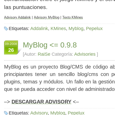
las puntuaciones.
|
|
Advisory Addalink
Advisory MyBlog
Texto KMines
Etiquetas:
Addalink
,
KMines
,
Myblog
,
Pepelux
MyBlog <= 0.9.8
09-2008
26
[Autor:
RaiSe
Categoría:
Advisories
]
MyBlog
es un proyecto Blog/CMS de código abi
principiantes tener un sencillo blog/cms con p
plugins, temas y módulos. Un fallo en la gestió
que se pueda acceder con nivel de administrado
–>
DESCARGAR ADVISORY
<–
Etiquetas:
Advisory
,
Myblog
,
Pepelux