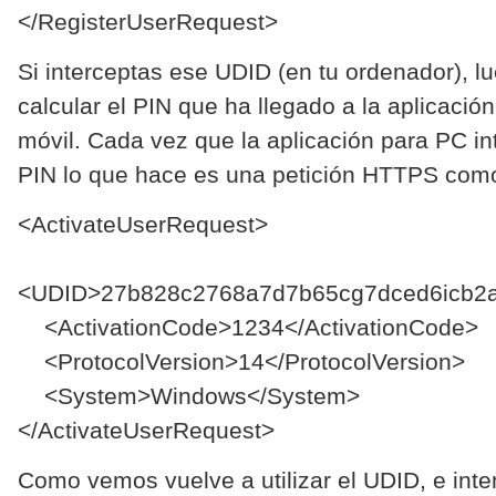
</RegisterUserRequest>
Si interceptas ese UDID (en tu ordenador), 
calcular el PIN que ha llegado a la aplicación
móvil. Cada vez que la aplicación para PC in
PIN lo que hace es una petición HTTPS como 
<ActivateUserRequest>
<UDID>27b828c2768a7d7b65cg7dced6icb2
<ActivationCode>1234</ActivationCode>
<ProtocolVersion>14</ProtocolVersion>
<System>Windows</System>
</ActivateUserRequest>
Como vemos vuelve a utilizar el UDID, e inten