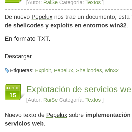
[Autor:
RaiSe
Categoría:
Textos
]
De nuevo
Pepelux
nos trae un documento, esta
de shellcodes y exploits en entornos win32
.
En formato TXT.
Descargar
Etiquetas:
Exploit
,
Pepelux
,
Shellcodes
,
win32
Explotación de servicios we
03-2010
15
[Autor:
RaiSe
Categoría:
Textos
]
Nuevo texto de
Pepelux
sobre
implementación 
servicios web
.