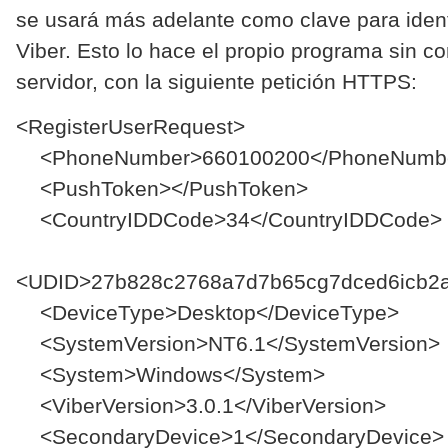
se usará más adelante como clave para identi
Viber. Esto lo hace el propio programa sin co
servidor, con la siguiente petición HTTPS:
<RegisterUserRequest>
<PhoneNumber>660100200</PhoneNumb
<PushToken></PushToken>
<CountryIDDCode>34</CountryIDDCode>
<UDID>27b828c2768a7d7b65cg7dced6icb2
<DeviceType>Desktop</DeviceType>
<SystemVersion>NT6.1</SystemVersion>
<System>Windows</System>
<ViberVersion>3.0.1</ViberVersion>
<SecondaryDevice>1</SecondaryDevice>