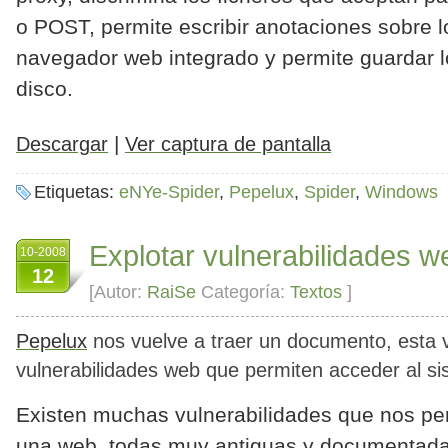
o POST, permite escribir anotaciones sobre 
navegador web integrado y permite guardar l
disco.
|
Descargar
Ver captura de pantalla
Etiquetas:
eNYe-Spider
,
Pepelux
,
Spider
,
Windows
Explotar vulnerabilidades w
10-2008
12
[Autor:
RaiSe
Categoría:
Textos
]
Pepelux
nos vuelve a traer un documento, esta 
vulnerabilidades web que permiten acceder al si
Existen muchas vulnerabilidades que nos per
una web, todas muy antiguas y documentad