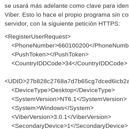
se usará más adelante como clave para identi
Viber. Esto lo hace el propio programa sin co
servidor, con la siguiente petición HTTPS:
<RegisterUserRequest>
<PhoneNumber>660100200</PhoneNumb
<PushToken></PushToken>
<CountryIDDCode>34</CountryIDDCode>
<UDID>27b828c2768a7d7b65cg7dced6icb2
<DeviceType>Desktop</DeviceType>
<SystemVersion>NT6.1</SystemVersion>
<System>Windows</System>
<ViberVersion>3.0.1</ViberVersion>
<SecondaryDevice>1</SecondaryDevice>