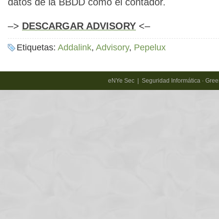
datos de la BBDD como el contador.
–>
DESCARGAR ADVISORY
<–
Etiquetas:
Addalink
,
Advisory
,
Pepelux
eNYe Sec | Seguridad Informática · Gr