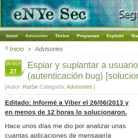
Inicio
Advisories
Textos
Programas
Exploits
Sta
Inicio
> Advisories
Espiar y suplantar a usuari
06-2013
27
(autenticación bug) [soluci
[Autor:
RaiSe
Categoría:
Advisories
]
Editado: Informé a Viber el 26/06/2013 y
en menos de 12 horas lo solucionaron.
Hace unos días me dio por analizar unas
cuantas aplicaciones de mensajería