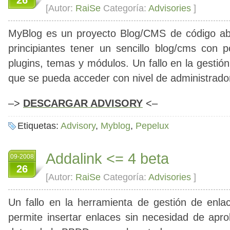
26
[Autor:
RaiSe
Categoría:
Advisories
]
MyBlog
es un proyecto Blog/CMS de código abi
principiantes tener un sencillo blog/cms con p
plugins, temas y módulos. Un fallo en la gestió
que se pueda acceder con nivel de administrado
–>
DESCARGAR ADVISORY
<–
Etiquetas:
Advisory
,
Myblog
,
Pepelux
Addalink <= 4 beta
09-2008
26
[Autor:
RaiSe
Categoría:
Advisories
]
Un fallo en la herramienta de gestión de enl
permite insertar enlaces sin necesidad de apro