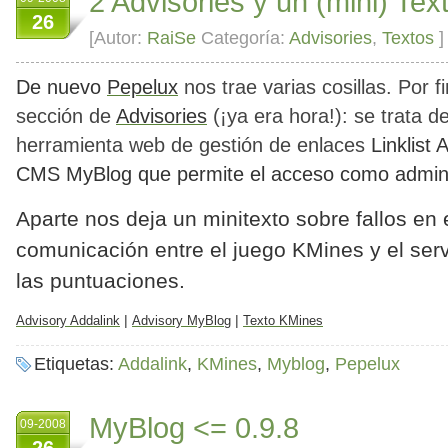
2 Advisories y un (mini) Tex
26
[Autor:
RaiSe
Categoría:
Advisories
,
Textos
]
De nuevo
Pepelux
nos trae varias cosillas. Por 
sección de
Advisories
(¡ya era hora!): se trata d
herramienta web de gestión de enlaces
Linklist 
CMS
MyBlog
que permite el acceso como admini
Aparte nos deja un minitexto sobre fallos en 
comunicación entre el juego
KMines
y el ser
las puntuaciones.
|
|
Advisory Addalink
Advisory MyBlog
Texto KMines
Etiquetas:
Addalink
,
KMines
,
Myblog
,
Pepelux
MyBlog <= 0.9.8
09-2008