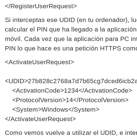
</RegisterUserRequest>
Si interceptas ese UDID (en tu ordenador), 
calcular el PIN que ha llegado a la aplicación
móvil. Cada vez que la aplicación para PC in
PIN lo que hace es una petición HTTPS como 
<ActivateUserRequest>
<UDID>27b828c2768a7d7b65cg7dced6icb2
<ActivationCode>1234</ActivationCode>
<ProtocolVersion>14</ProtocolVersion>
<System>Windows</System>
</ActivateUserRequest>
Como vemos vuelve a utilizar el UDID, e inten