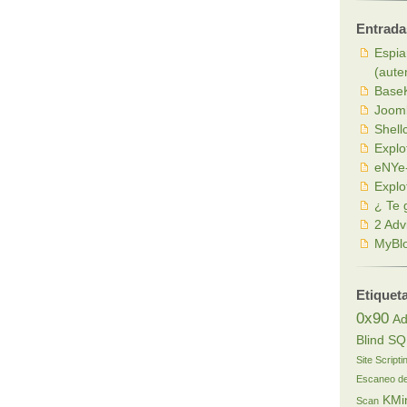
Entrada
Espia
(aute
BaseK
Joom
Shell
Explo
eNYe-
Explo
¿ Te 
2 Adv
MyBlo
Etiquet
0x90
Ad
Blind SQ
Site Scripti
Escaneo de
KMi
Scan