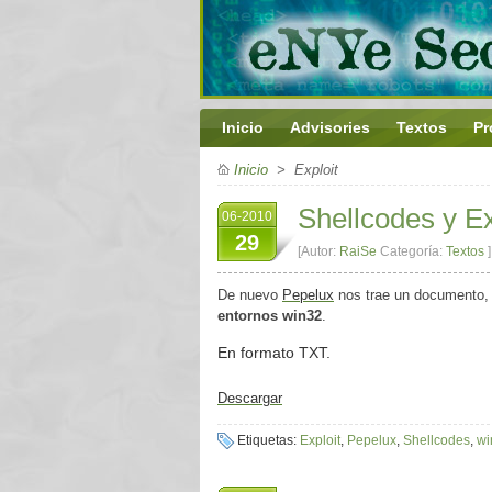
Inicio
Advisories
Textos
Pr
Inicio
> Exploit
Shellcodes y E
06-2010
29
[Autor:
RaiSe
Categoría:
Textos
]
De nuevo
Pepelux
nos trae un documento,
entornos win32
.
En formato TXT.
Descargar
Etiquetas:
Exploit
,
Pepelux
,
Shellcodes
,
wi