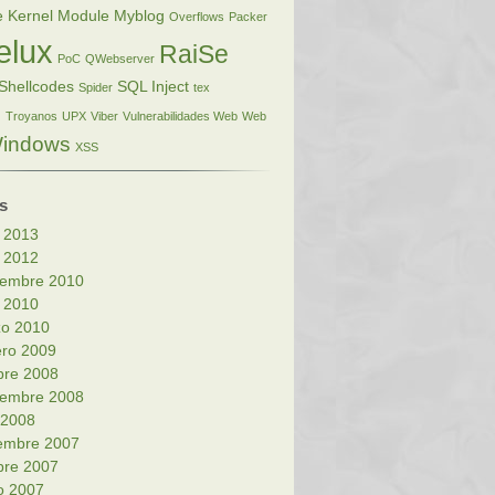
e Kernel Module
Myblog
Overflows
Packer
elux
RaiSe
PoC
QWebserver
Shellcodes
SQL Inject
Spider
tex
s
Troyanos
UPX
Viber
Vulnerabilidades Web
Web
indows
XSS
s
o 2013
o 2012
iembre 2010
o 2010
o 2010
ero 2009
bre 2008
iembre 2008
l 2008
embre 2007
bre 2007
o 2007