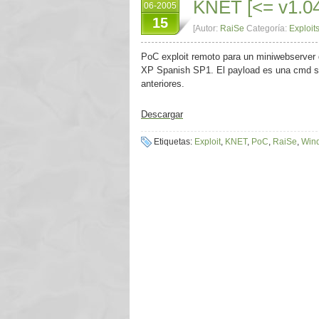
KNET [<= v1.04
06-2005
15
[Autor:
RaiSe
Categoría:
Exploit
PoC exploit remoto para un miniwebserver
XP Spanish SP1. El payload es una cmd she
anteriores.
Descargar
Etiquetas:
Exploit
,
KNET
,
PoC
,
RaiSe
,
Win