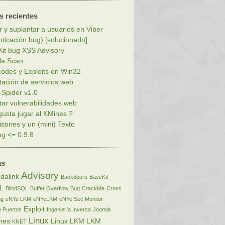
s recientes
r y suplantar a usuarios en Viber
nticación bug) [solucionado]
it bug XSS Advisory
la Scan
codes y Exploits en Win32
tación de servicios web
Spider v1.0
tar vulnerabilidades web
gusta jugar al KMines ?
isories y un (mini) Texto
g <= 0.9.8
as
Advisory
dalink
Backdoors
BaseKit
L
BlindSQL
Buffer Overflow
Bug
CrackMe
Cross
ng
eNYe LKM
eNYeLKM
eNYe Sec Monitor
Exploit
 Puertos
Ingeniería Inversa
Joomla
Linux
nes
Linux LKM
LKM
KNET