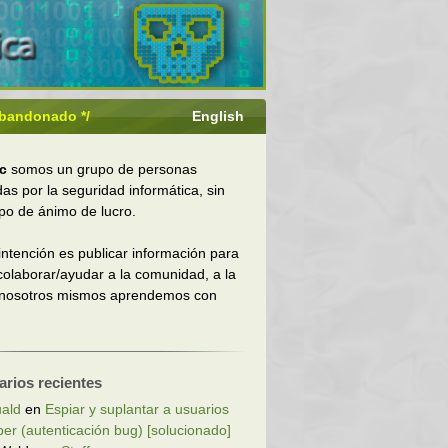
 abandonado */
English
c
somos un grupo de personas
das por la seguridad informática, sin
ipo de ánimo de lucro.
intención es publicar información para
 colaborar/ayudar a la comunidad, a la
 nosotros mismos aprendemos con
rios recientes
ald
en
Espiar y suplantar a usuarios
ber (autenticación bug) [solucionado]