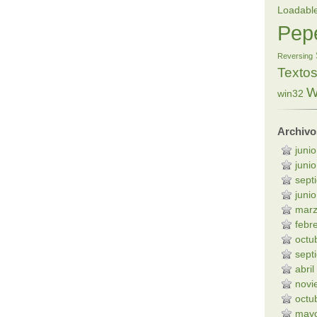
Loadabl
Pep
Reversing
Texto
W
win32
Archivo
juni
juni
sept
juni
marz
febr
octu
sept
abri
novi
octu
may