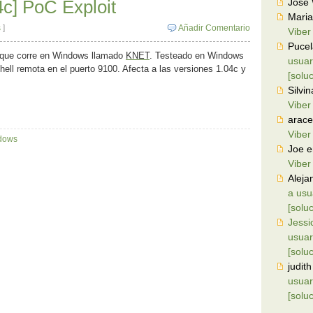
c] PoC Exploit
Jose
Maria
s
]
Añadir Comentario
Viber
Puce
 que corre en Windows llamado
KNET
. Testeado en Windows
usuar
ll remota en el puerto 9100. Afecta a las versiones 1.04c y
[solu
Silvin
Viber
arace
Viber
dows
Joe
e
Viber
Aleja
a usu
[solu
Jessi
usuar
[solu
judith
usuar
[solu