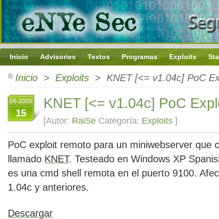
Inicio
Advisories
Textos
Programas
Exploits
Sta
Inicio
>
Exploits
> KNET [<= v1.04c] PoC Exp
KNET [<= v1.04c] PoC Explo
06-2005
15
[Autor:
RaiSe
Categoría:
Exploits
]
PoC exploit remoto para un miniwebserver que 
llamado
KNET
. Testeado en Windows XP Spanis
es una cmd shell remota en el puerto 9100. Afec
1.04c y anteriores.
Descargar