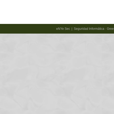
eNYe Sec | Seguridad Informática · Gr