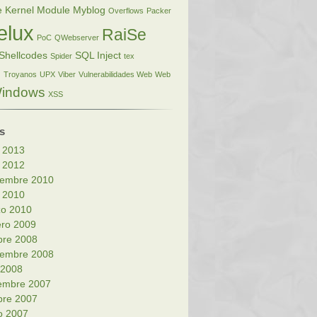
e Kernel Module
Myblog
Overflows
Packer
elux
RaiSe
PoC
QWebserver
Shellcodes
SQL Inject
Spider
tex
s
Troyanos
UPX
Viber
Vulnerabilidades Web
Web
indows
XSS
s
o 2013
o 2012
iembre 2010
o 2010
o 2010
ero 2009
bre 2008
iembre 2008
l 2008
embre 2007
bre 2007
o 2007