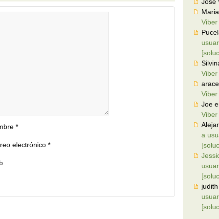
Jose
Maria
Viber
Puce
usuar
[solu
Silvin
Viber
arace
Viber
Joe
e
Viber
Aleja
mbre
*
a usu
reo electrónico
*
[solu
Jessi
b
usuar
[solu
judith
usuar
[solu