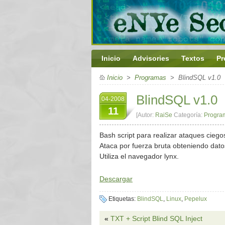
Inicio
Advisories
Textos
Pr
Inicio
>
Programas
> BlindSQL v1.0
BlindSQL v1.0
04-2008
11
[Autor:
RaiSe
Categoría:
Progra
Bash script para realizar ataques cie
Ataca por fuerza bruta obteniendo dato
Utiliza el navegador lynx.
Descargar
Etiquetas:
BlindSQL
,
Linux
,
Pepelux
«
TXT + Script Blind SQL Inject