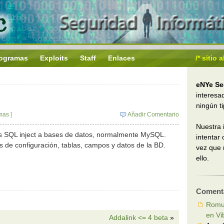
ogramas
Exploits
Staff
Enlaces
/* sitio
eNYe Se
interesa
ningún t
mas
]
Añadir Comentario
Nuestra 
gos SQL inject a bases de datos, normalmente MySQL.
intentar
s de configuración, tablas, campos y datos de la BD.
vez que
ello.
Comenta
Romu
en Vi
Addalink <= 4 beta
»