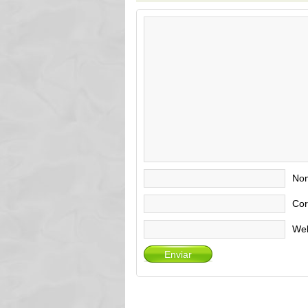
No
Cor
We