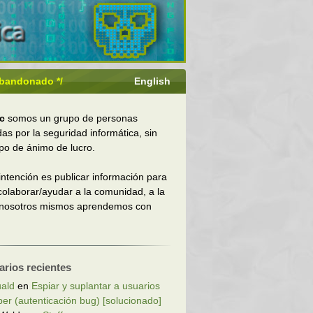
 abandonado */
English
c
somos un grupo de personas
das por la seguridad informática, sin
ipo de ánimo de lucro.
intención es publicar información para
 colaborar/ayudar a la comunidad, a la
 nosotros mismos aprendemos con
rios recientes
ald
en
Espiar y suplantar a usuarios
ber (autenticación bug) [solucionado]