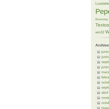
Loadabl
Pep
Reversing
Texto
W
win32
Archivo
juni
juni
sept
juni
marz
febr
octu
sept
abri
novi
octu
may