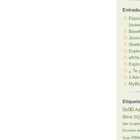
Entrada
Espia
(aute
BaseK
Joom
Shell
Explo
eNYe-
Explo
¿ Te 
2 Adv
MyBlo
Etiquet
0x90
Ad
Blind SQ
Site Scripti
Escaneo de
KMi
Scan