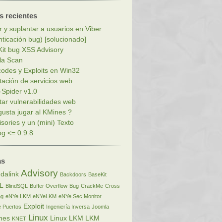
s recientes
r y suplantar a usuarios en Viber
nticación bug) [solucionado]
it bug XSS Advisory
la Scan
codes y Exploits en Win32
tación de servicios web
Spider v1.0
tar vulnerabilidades web
gusta jugar al KMines ?
isories y un (mini) Texto
g <= 0.9.8
as
Advisory
dalink
Backdoors
BaseKit
L
BlindSQL
Buffer Overflow
Bug
CrackMe
Cross
ng
eNYe LKM
eNYeLKM
eNYe Sec Monitor
Exploit
 Puertos
Ingeniería Inversa
Joomla
Linux
nes
Linux LKM
LKM
KNET